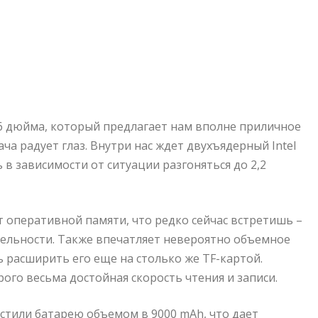
6 дюйма, который предлагает нам вполне приличное
ча радует глаз. Внутри нас ждет двухъядерный Intel
в зависимости от ситуации разгоняться до 2,2
т оперативной памяти, что редко сейчас встретишь –
тельности. Также впечатляет невероятно объемное
 расширить его еще на столько же TF-картой.
рого весьма достойная скорость чтения и записи.
естили батарею объемом в 9000 mAh, что дает