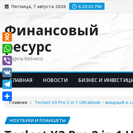
Перейти
Пятница, 7 августа 2026
6:20:03 PM
к
содержимому
Финансовый
ресурс
Odnoklassniki
WhatsApp
Ресурсы бизнеса
Viber
ГЛАВНАЯ
НОВОСТИ
БИЗНЕС И ИНВЕСТИЦ
VK
Telegram
Главная
Teclast X3 Pro 2 in 1 Ultrabook – мощный 
Отправить
НОУТБУКИ И ПЛАНШЕТЫ