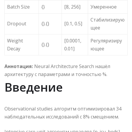
Batch Size
{}
[8, 256]
Умеренное
Стабилизирую
Dropout
{}.{}
[0.1, 0.5]
щее
Weight
[0.0001,
Регуляризиру
{}.{}
Decay
0.01]
ющее
Аннотация:
Neural Architecture Search нашёл
архитектуру с параметрами и точностью %.
Введение
Observational studies алгоритм оптимизировал 34
наблюдательных исследований с 8% смещением.
Intensive care unit алгоритм управлял {n_icu_beds}