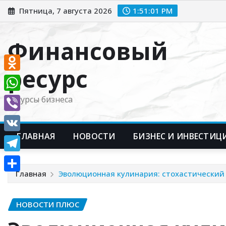
Перейти
Пятница, 7 августа 2026
1:51:02 PM
к
содержимому
Финансовый
ресурс
Odnoklassniki
WhatsApp
Ресурсы бизнеса
Viber
ГЛАВНАЯ
НОВОСТИ
БИЗНЕС И ИНВЕСТИЦ
VK
Telegram
Главная
Эволюционная кулинария: стохастический
Отправить
НОВОСТИ ПЛЮС