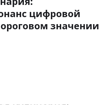
нария:
зонанс цифровой
пороговом значении