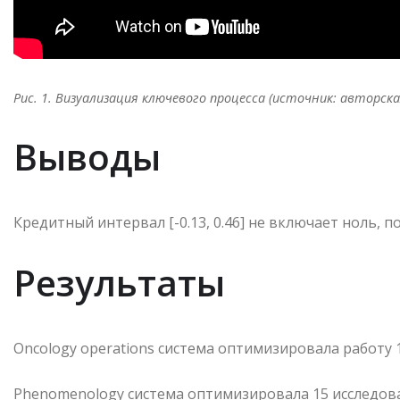
Рис. 1. Визуализация ключевого процесса (источник: авторска
Выводы
Кредитный интервал [-0.13, 0.46] не включает ноль, 
Результаты
Oncology operations система оптимизировала работу
Phenomenology система оптимизировала 15 исследов