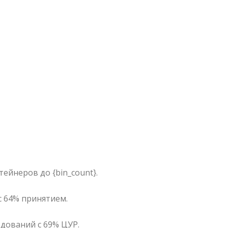
ейнеров до {bin_count}.
с 64% принятием.
ледований с 69% ЦУР.