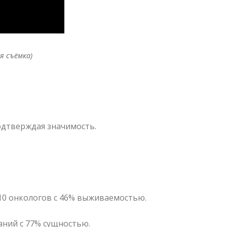
я съёмка)
подтверждая значимость.
 10 онкологов с 46% выживаемостью.
аний с 77% сущностью.