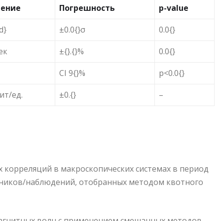
чение
Погрешность
p-value
d}
±0.0{}σ
0.0{}
сек
±{}.{}%
0.0{}
CI 9{}%
p<0.0{}
бит/ед.
±0.{}
–
 корреляций в макроскопических системах в период
астников/наблюдений, отобранных методом квотного
магнитных волн с применением смешанных методов.