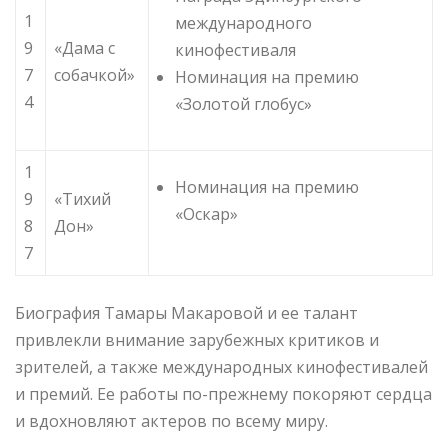
1
международного
9
«Дама с
кинофестиваля
7
собачкой»
Номинация на премию
4
«Золотой глобус»
1
Номинация на премию
9
«Тихий
«Оскар»
8
Дон»
7
Биография Тамары Макаровой и ее талант
привлекли внимание зарубежных критиков и
зрителей, а также международных кинофестивалей
и премий. Ее работы по-прежнему покоряют сердца
и вдохновляют актеров по всему миру.