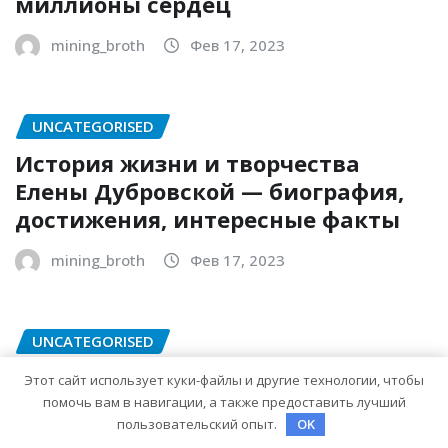
миллионы сердец
mining_broth
Фев 17, 2023
UNCATEGORISED
История жизни и творчества
Елены Дубровской — биография,
достижения, интересные факты
mining_broth
Фев 17, 2023
UNCATEGORISED
Аркадий Аверченко биография —
Этот сайт использует куки-файлы и другие технологии, чтобы
уникальный талант, чье детство,
помочь вам в навигации, а также предоставить лучший
пользовательский опыт.
OK
творчество и литературное