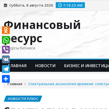
Перейти
Суббота, 8 августа 2026
7:16:24 AM
к
содержимому
Финансовый
ресурс
Odnoklassniki
WhatsApp
Ресурсы бизнеса
Viber
ГЛАВНАЯ
НОВОСТИ
БИЗНЕС И ИНВЕСТИЦ
VK
Telegram
Главная
Спектральная аксиология времени: спект
Отправить
НОВОСТИ ПЛЮС