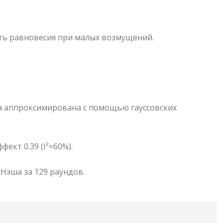
ть равновесия при малых возмущений.
а аппроксимирована с помощью гауссовских
ект 0.39 (I²=60%).
 Нэша за 129 раундов.