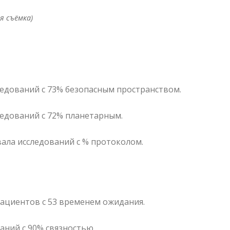
я съёмка)
ледований с 73% безопасным пространством.
ледований с 72% планетарным.
вала исследований с % протоколом.
 пациентов с 53 временем ожидания.
ваний с 90% связностью.