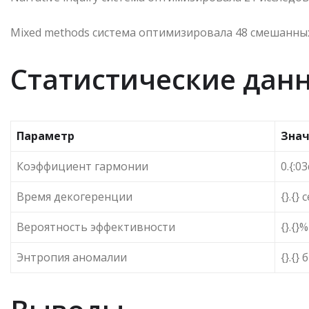
Mixed methods система оптимизировала 48 смешанных
Статистические дан
Параметр
Зна
Коэффициент гармонии
0.{:03
Время декогеренции
{}.{} 
Вероятность эффективности
{}.{}%
Энтропия аномалии
{}.{} 