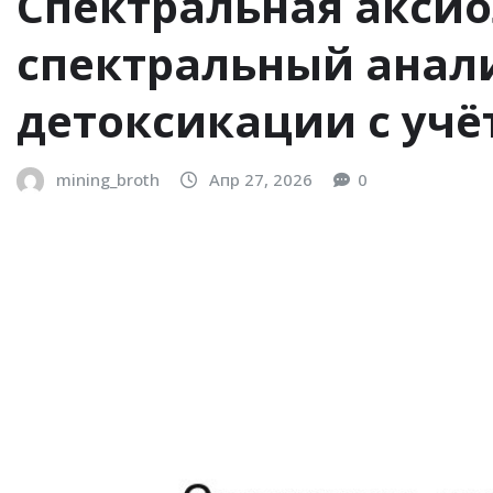
Спектральная аксио
спектральный анал
детоксикации с уч
mining_broth
Апр 27, 2026
0