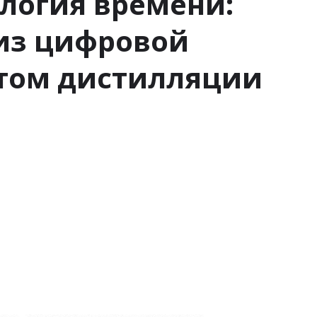
логия времени:
из цифровой
ётом дистилляции