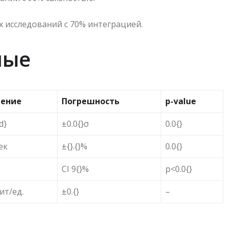
 исследований с 70% интеграцией.
ные
чение
Погрешность
p-value
d}
±0.0{}σ
0.0{}
сек
±{}.{}%
0.0{}
CI 9{}%
p<0.0{}
бит/ед.
±0.{}
–