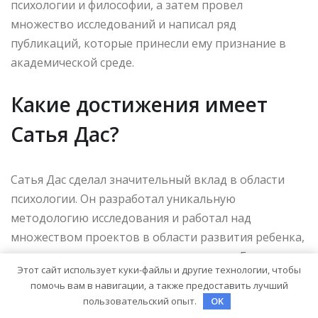
психологии и философии, а затем провел
множество исследований и написал ряд
публикаций, которые принесли ему признание в
академической среде.
Какие достижения имеет
Сатья Дас?
Сатья Дас сделал значительный вклад в области
психологии. Он разработал уникальную
методологию исследования и работал над
множеством проектов в области развития ребенка,
психотерапии и психического здоровья. Его
Этот сайт использует куки-файлы и другие технологии, чтобы
исследования и публикации помогли облегчить
помочь вам в навигации, а также предоставить лучший
страдания многим людям и повлияли на развитие
пользовательский опыт.
OK
данной науки.