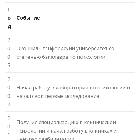
Г
о
Событие
д
2
0
Окончил Стэнфордский университет со
0
степенью бакалавра по психологии
5
2
0
Начал работу в лаборатории по психологии и
0
начал свои первые исследования
7
2
Получил специализацию в клинической
0
психологии и начал работу в клиниках и
1
центрах реабилитации