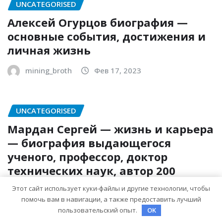
UNCATEGORISED
Алексей Огурцов биография —
основные события, достижения и
личная жизнь
mining_broth
Фев 17, 2023
UNCATEGORISED
Мардан Сергей — жизнь и карьера
— биография выдающегося
ученого, профессор, доктор
технических наук, автор 200
научных работ, его вклад в
Этот сайт использует куки-файлы и другие технологии, чтобы
развитие научных отраслей и
помочь вам в навигации, а также предоставить лучший
личность за кулисами создания
пользовательский опыт.
OK