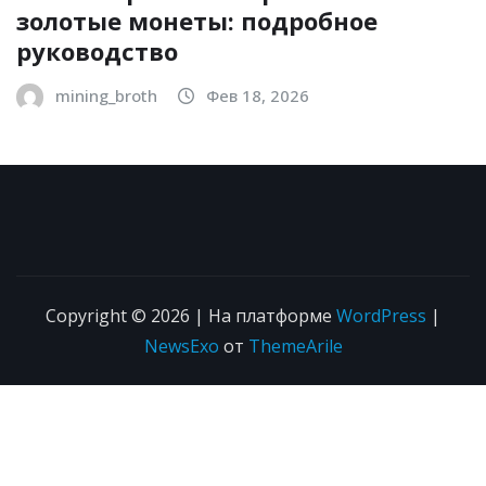
золотые монеты: подробное
руководство
mining_broth
Фев 18, 2026
Copyright © 2026 | На платформе
WordPress
|
NewsExo
от
ThemeArile