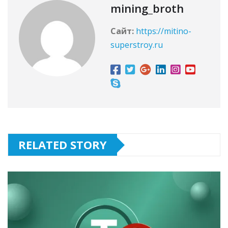
mining_broth
Сайт:
https://mitino-
superstroy.ru
RELATED STORY