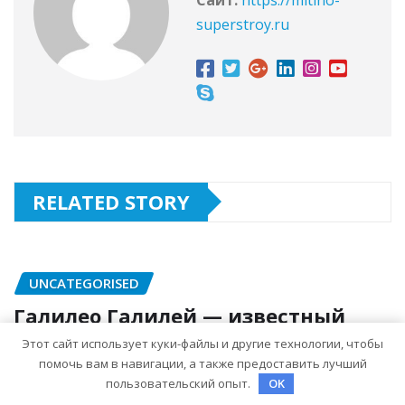
superstroy.ru
RELATED STORY
UNCATEGORISED
Галилео Галилей — известный
ученый и его открытия — краткая
Этот сайт использует куки-файлы и другие технологии, чтобы
биография, достижения и вклад в
помочь вам в навигации, а также предоставить лучший
пользовательский опыт.
OK
науку