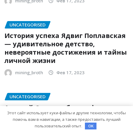
mining_broth
Фев 17, 2023
UNCATEGORISED
История успеха Ядвиг Поплавская
— удивительное детство,
невероятные достижения и тайны
личной жизни
mining_broth
Фев 17, 2023
UNCATEGORISED
Алексей Огурцов биография —
Этот сайт использует куки-файлы и другие технологии, чтобы
основные события, достижения и
помочь вам в навигации, а также предоставить лучший
личная жизнь
пользовательский опыт.
OK