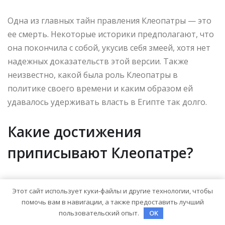
Одна из главных тайн правления Клеопатры — это
ее смерть. Некоторые историки предполагают, что
она покончила с собой, укусив себя змеей, хотя нет
надежных доказательств этой версии. Также
неизвестно, какой была роль Клеопатры в
политике своего времени и каким образом ей
удавалось удерживать власть в Египте так долго.
Какие достижения
приписывают Клеопатре?
Клеопатра считается одной из самых образованных
Этот сайт использует куки-файлы и другие технологии, чтобы
правителей своего времени. Она владела
помочь вам в навигации, а также предоставить лучший
несколькими языками, включая греческий,
пользовательский опыт.
OK