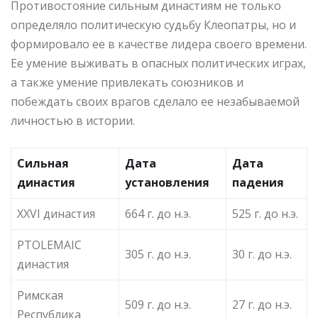
Противостояние сильным династиям не только
определяло политическую судьбу Клеопатры, но и
формировало ее в качестве лидера своего времени.
Ее умение выживать в опасных политических играх,
а также умение привлекать союзников и
побеждать своих врагов сделало ее незабываемой
личностью в истории.
Сильная
Дата
Дата
династия
установления
падения
XXVI династия
664 г. до н.э.
525 г. до н.э.
PTOLEMAIC
305 г. до н.э.
30 г. до н.э.
династия
Римская
509 г. до н.э.
27 г. до н.э.
Республика