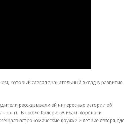
ом, который сделал значительный вклад в развитие
одители рассказывали ей интересные истории об
льность. В школе Калерия училась хорошо и
осещала астрономические кружки и летние лагеря, где