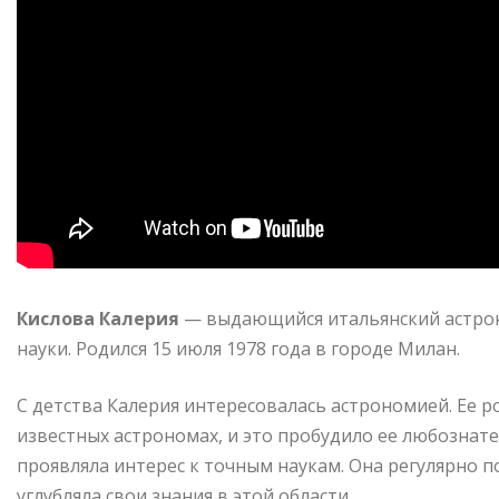
Кислова Калерия
— выдающийся итальянский астрон
науки. Родился 15 июля 1978 года в городе Милан.
С детства Калерия интересовалась астрономией. Ее р
известных астрономах, и это пробудило ее любознате
проявляла интерес к точным наукам. Она регулярно п
углубляла свои знания в этой области.