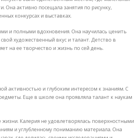
и. Она активно посещала занятия по рисунку,
енных конкурсах и выставках.
ыми и полными вдохновения. Она научилась ценить
ь свой художественный вкус и талант. Детство в
ет на ее творчество и жизнь по сей день.
ной активностью и глубоким интересом к знаниям. С
редметы. Еще в школе она проявляла талант к наукам
е жизни. Калерия не удовлетворялась поверхностными
ваниям и углубленному пониманию материала. Она
нарах, где делилась своими исследованиями и