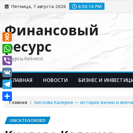
Перейти
Пятница, 7 августа 2026
6:50:17 PM
к
содержимому
Финансовый
ресурс
Odnoklassniki
WhatsApp
Ресурсы бизнеса
Viber
ГЛАВНАЯ
НОВОСТИ
БИЗНЕС И ИНВЕСТИЦ
VK
Telegram
Главная
Кислова Калерия — история жизни и впе
Отправить
UNCATEGORISED