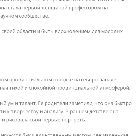
у она стала первой женщиной профессором на
научном сообществе.
 своей области и быть вдохновением для молодых
ьшом провинциальном городке на северо-западе
енная тихой и спокойной провинциальной атмосферой.
й ум и талант. Ее родители заметили, что она быстро
и к творчеству и анализу. В раннем детстве она
г и рисовала свои первые портреты.
искусств были единственным местом, где маленькая