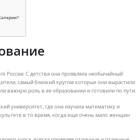
Калерии?
зование
ге России. С детства она проявляла необычайный
одители, самый близкий кругом которых они вырастили
ли важную роль в ее образовании и готовили по пути.
кий университет, где она изучала математику и
акультете в то время, когда еще очень мало женщин
воего курса, всегда проявляя отличные и отличные