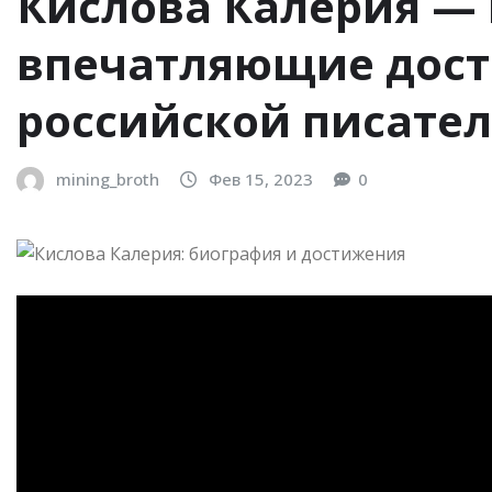
Кислова Калерия —
впечатляющие дост
российской писате
mining_broth
Фев 15, 2023
0