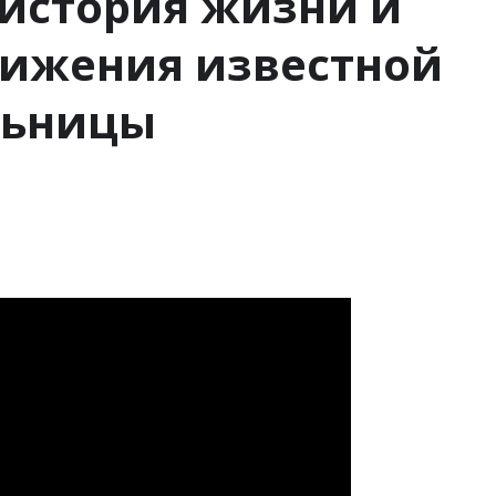
 история жизни и
ижения известной
льницы