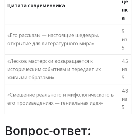
це
Цитата современника
нк
а
5
«Его рассказы — настоящие шедевры,
из
открытие для литературного мира»
5
«Лесков мастерски возвращается к
4.5
историческим событиям и передает их
из
живыми образами»
5
4.8
«Смешение реального и мифологического в
из
его произведениях — гениальная идея»
5
Вопрос-ответ: