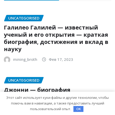
UNCATEGORISED
Галилео Галилей — известный
ученый и его открытия — краткая
биография, достижения и вклад в
науку
mining_broth
Фев 17, 2023
UNCATEGORISED
Джонни — биография
выдающегося актера и
Этот сайт использует куки-файлы и другие технологии, чтобы
талантливого певца, чья
помочь вам в навигации, а также предоставить лучший
пользовательский опыт.
OK
артистичность захватывает