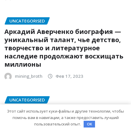
UNCATEGORISED
Аркадий Аверченко биография —
уникальный талант, чье детство,
творчество и литературное
наследие продолжают восхищать
миллионы
mining_broth
Фев 17, 2023
UNCATEGORISED
Федор Стуков — удивительные
Этот сайт использует куки-файлы и другие технологии, чтобы
факты из биографии и личной
помочь вам в навигации, а также предоставить лучший
пользовательский опыт.
OK
жизни