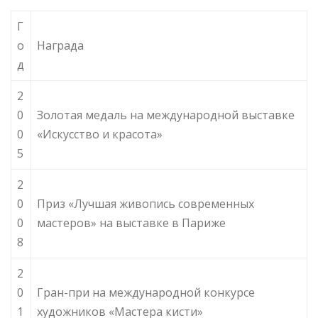
Г
о
Награда
д
2
0
Золотая медаль на международной выставке
0
«Искусство и красота»
5
2
0
Приз «Лучшая живопись современных
0
мастеров» на выставке в Париже
8
2
0
Гран-при на международной конкурсе
1
художников «Мастера кисти»