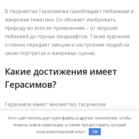
В творчестве Герасимова преобладает пейзажная и
жанровая тематика. Он обожает изображать
природу во всех ее проявлениях – от морских
пейзажей до горных ландшафтов. Также художник
отлично передает эмоции и настроение людей на
своих портретах и жанровых сценах.
Какие достижения имеет
Герасимов?
Герасимов имеет множество творческих
достижений. Его работы были признаны лучшими
Этот сайт использует куки-файлы и другие технологии, чтобы
на многих выставках и конкурсах. Он является
помочь вам в навигации, а также предоставить лучший
постоянным участником международных
пользовательский опыт.
OK
художественных форумов и фестивалей. Также