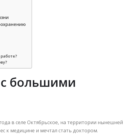
изни
оохранению
 работе?
ову?
 с большими
года в селе Октябрьское, на территории нынешней
ес к медицине и мечтал стать доктором.