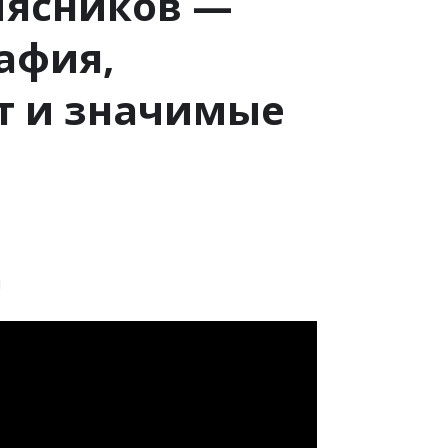
Мясников —
афия,
т и значимые