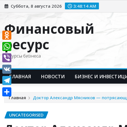
Перейти
Суббота, 8 августа 2026
3:48:15 AM
к
содержимому
Финансовый
ресурс
Odnoklassniki
WhatsApp
Ресурсы бизнеса
Viber
ГЛАВНАЯ
НОВОСТИ
БИЗНЕС И ИНВЕСТИЦ
VK
Telegram
Главная
Доктор Александр Мясников — потрясающ
Отправить
UNCATEGORISED