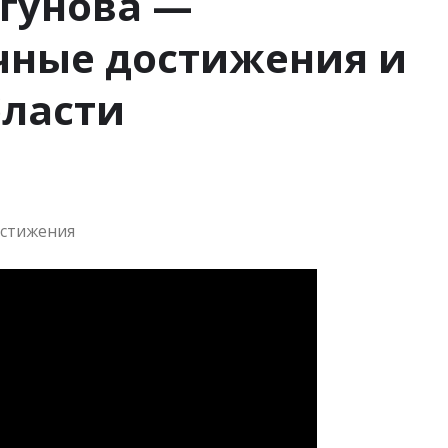
угунова —
чные достижения и
бласти