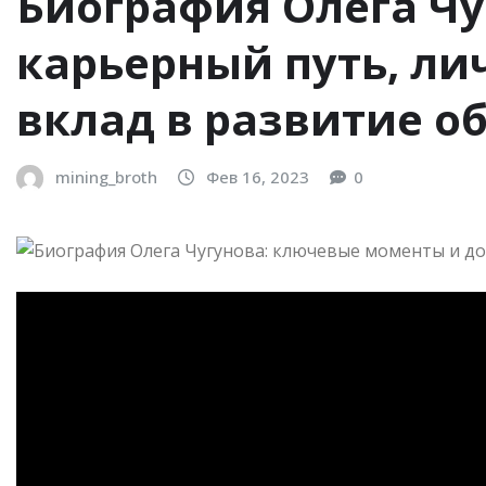
Биография Олега Ч
карьерный путь, ли
вклад в развитие о
mining_broth
Фев 16, 2023
0