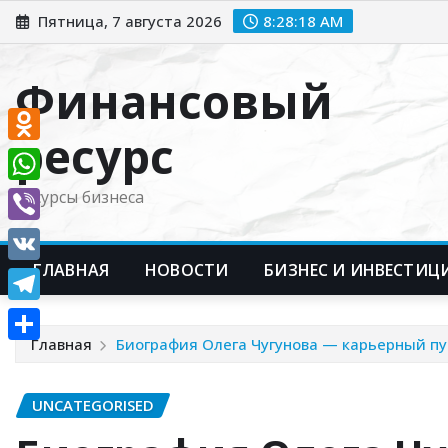
Перейти
Пятница, 7 августа 2026
8:28:19 AM
к
содержимому
Финансовый
ресурс
Odnoklassniki
WhatsApp
Ресурсы бизнеса
Viber
ГЛАВНАЯ
НОВОСТИ
БИЗНЕС И ИНВЕСТИЦ
VK
Telegram
Главная
Биография Олега Чугунова — карьерный пу
Отправить
UNCATEGORISED