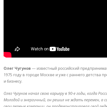
Олег Чугунов
— известный российский предпринимат
1975 году в городе Москве и уже с раннего детства
и бизнесу.
Олег Чугунов начал свою карьеру в 90-е годы, когда Ро
Молодой и энергичный, он решил не ждать перемен, а 
свои первые компании, он продемонстрировал свой ред