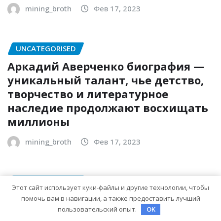
mining_broth
Фев 17, 2023
UNCATEGORISED
Аркадий Аверченко биография —
уникальный талант, чье детство,
творчество и литературное
наследие продолжают восхищать
миллионы
mining_broth
Фев 17, 2023
UNCATEGORISED
Этот сайт использует куки-файлы и другие технологии, чтобы
Федор Стуков — удивительные
помочь вам в навигации, а также предоставить лучший
пользовательский опыт.
OK
факты из биографии и личной