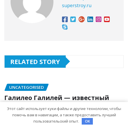
superstroy.ru
RELATED STORY
UNCATEGORISED
Галилео Галилей — известный
ученый и его открытия — краткая
Этот сайт использует куки-файлы и другие технологии, чтобы
биография, достижения и вклад в
помочь вам в навигации, а также предоставить лучший
науку
пользовательский опыт.
OK