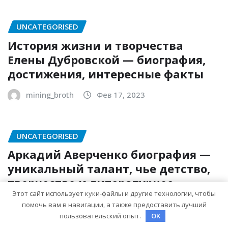
UNCATEGORISED
История жизни и творчества
Елены Дубровской — биография,
достижения, интересные факты
mining_broth
Фев 17, 2023
UNCATEGORISED
Аркадий Аверченко биография —
уникальный талант, чье детство,
творчество и литературное
Этот сайт использует куки-файлы и другие технологии, чтобы
наследие продолжают восхищать
помочь вам в навигации, а также предоставить лучший
миллионы
пользовательский опыт.
OK