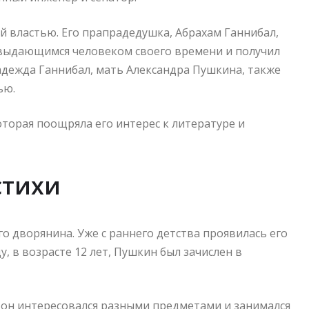
 властью. Его прапрадедушка, Абрахам Ганнибал,
 выдающимся человеком своего времени и получил
адежда Ганнибал, мать Александра Пушкина, также
ью.
торая поощряла его интерес к литературе и
стихи
о дворянина. Уже с раннего детства проявилась его
у, в возрасте 12 лет, Пушкин был зачислен в
 он интересовался разными предметами и занимался