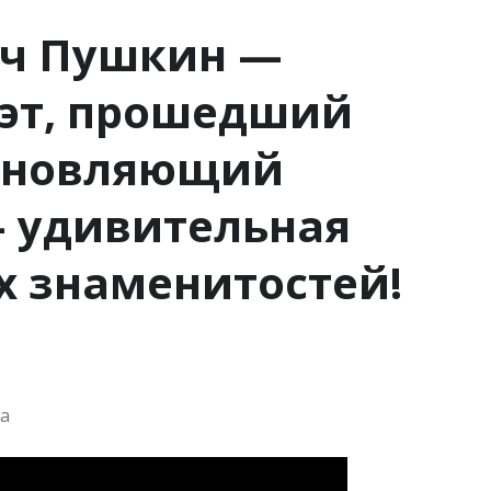
ич Пушкин —
оэт, прошедший
охновляющий
 удивительная
х знаменитостей!