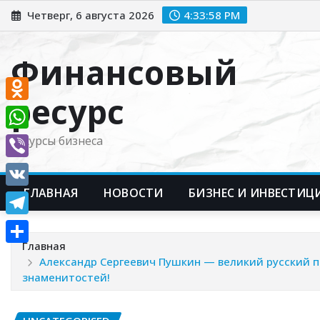
Перейти
Четверг, 6 августа 2026
4:33:59 PM
к
содержимому
Финансовый
ресурс
Odnoklassniki
WhatsApp
Ресурсы бизнеса
Viber
ГЛАВНАЯ
НОВОСТИ
БИЗНЕС И ИНВЕСТИЦ
VK
Telegram
Главная
Отправить
Александр Сергеевич Пушкин — великий русский 
знаменитостей!