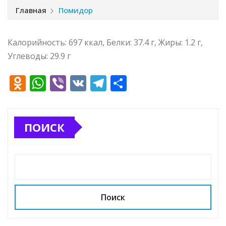
Главная
Помидор
Калорийность: 697 ккал, Белки: 37.4 г, Жиры: 1.2 г,
Углеводы: 29.9 г
O
W
Vi
V
T
О
d
h
b
K
el
т
n
at
e
e
п
ПОИСК
o
s
r
g
р
kl
A
ra
а
a
p
m
в
ss
p
и
ni
т
Поиск
ki
ь