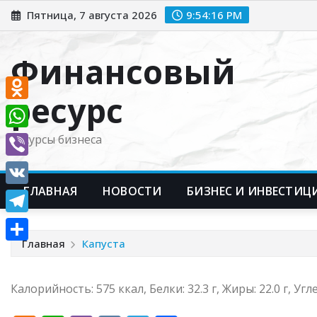
Перейти
Пятница, 7 августа 2026
9:54:17 PM
к
содержимому
Финансовый
ресурс
Odnoklassniki
WhatsApp
Ресурсы бизнеса
Viber
ГЛАВНАЯ
НОВОСТИ
БИЗНЕС И ИНВЕСТИЦ
VK
Telegram
Главная
Капуста
Отправить
Калорийность: 575 ккал, Белки: 32.3 г, Жиры: 22.0 г, Угле