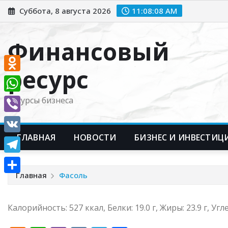
Перейти
Суббота, 8 августа 2026
11:08:09 AM
к
содержимому
Финансовый
ресурс
Odnoklassniki
WhatsApp
Ресурсы бизнеса
Viber
ГЛАВНАЯ
НОВОСТИ
БИЗНЕС И ИНВЕСТИЦ
VK
Telegram
Главная
Фасоль
Отправить
Калорийность: 527 ккал, Белки: 19.0 г, Жиры: 23.9 г, Угл