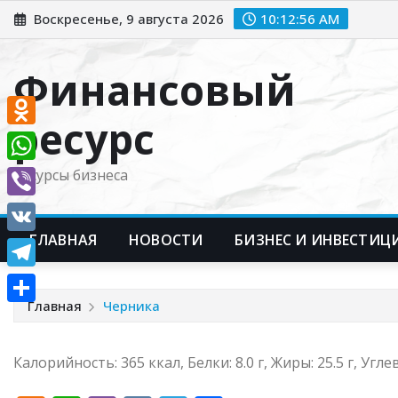
Перейти
Воскресенье, 9 августа 2026
10:12:57 AM
к
содержимому
Финансовый
ресурс
Odnoklassniki
WhatsApp
Ресурсы бизнеса
Viber
ГЛАВНАЯ
НОВОСТИ
БИЗНЕС И ИНВЕСТИЦ
VK
Telegram
Главная
Черника
Отправить
Калорийность: 365 ккал, Белки: 8.0 г, Жиры: 25.5 г, Углев